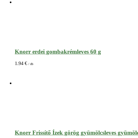
Knorr erdei gombakrémleves 60 g
1.94
€
/ db
Knorr Frissítő Ízek görög gyümölcsleves gyümö