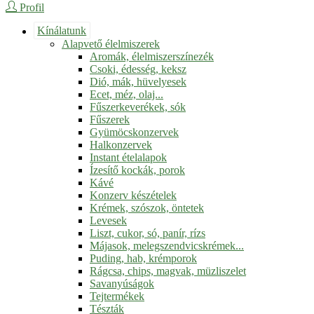
Profil
Kínálatunk
Alapvető élelmiszerek
Aromák, élelmiszerszínezék
Csoki, édesség, keksz
Dió, mák, hüvelyesek
Ecet, méz, olaj...
Fűszerkeverékek, sók
Fűszerek
Gyümöcskonzervek
Halkonzervek
Instant ételalapok
Ízesítő kockák, porok
Kávé
Konzerv készételek
Krémek, szószok, öntetek
Levesek
Liszt, cukor, só, panír, rízs
Májasok, melegszendvicskrémek...
Puding, hab, krémporok
Rágcsa, chips, magvak, müzliszelet
Savanyúságok
Tejtermékek
Tészták