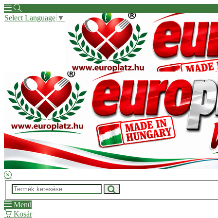
Select Language
▼
Hírek
Kapcsolat
Kérdése van?
Regisztrációs segítség
ÁSZF
Menü
Kosár