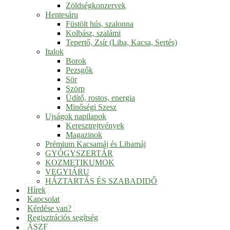
Zöldségkonzervek
Hentesáru
Füstölt hús, szalonna
Kolbász, szalámi
Tepertő, Zsír (Liba, Kacsa, Sertés)
Italok
Borok
Pezsgők
Sör
Szörp
Üdítő, rostos, energia
Minőségi Szesz
Ujságok napilapok
Keresztrejtvények
Magazinok
Prémium Kacsamáj és Libamáj
GYÓGYSZERTÁR
KOZMETIKUMOK
VEGYIÁRU
HÁZTARTÁS ÉS SZABADIDŐ
Hírek
Kapcsolat
Kérdése van?
Regisztrációs segítség
ÁSZF