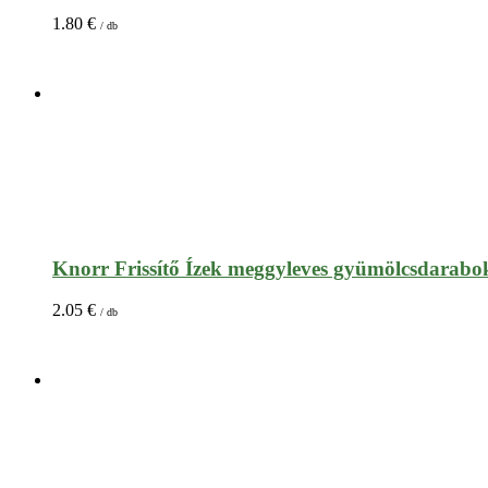
1.80
€
/ db
Knorr Frissítő Ízek meggyleves gyümölcsdarabo
2.05
€
/ db