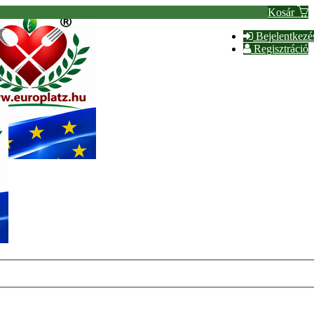
Kosár
Bejelentkezé
Regisztráció