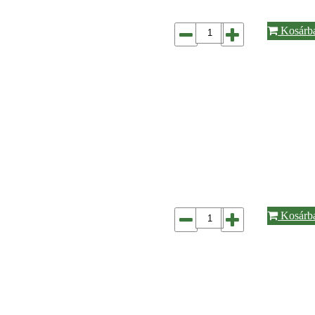
Kosárb
Kosárb