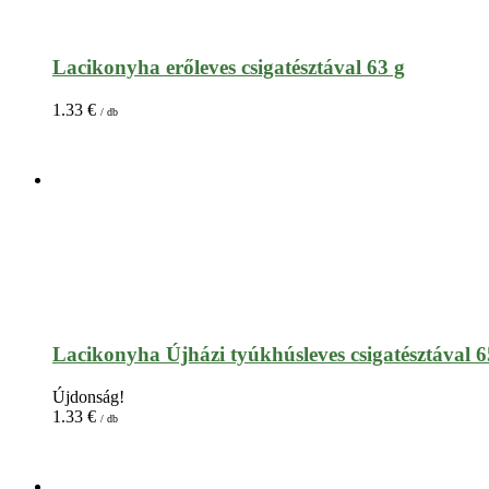
Lacikonyha erőleves csigatésztával 63 g
1.33
€
/ db
Lacikonyha Újházi tyúkhúsleves csigatésztával 6
Újdonság!
1.33
€
/ db