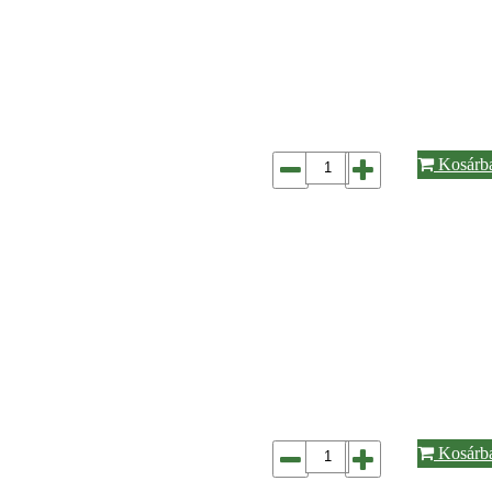
Kosárb
Kosárb