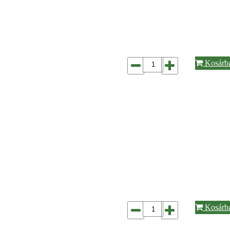
Kosárb
Kosárb