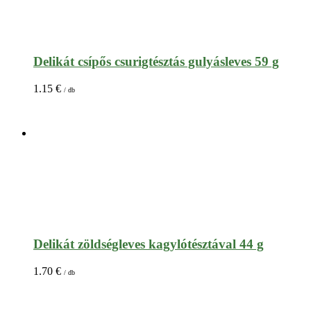
Delikát csípős csurigtésztás gulyásleves 59 g
1.15
€
/ db
Delikát zöldségleves kagylótésztával 44 g
1.70
€
/ db