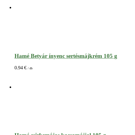
Hamé Betyár ínyenc sertésmájkrém 105 g
0.94
€
/ db