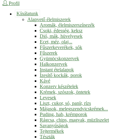
Profil
Kínálatunk
Alapvető élelmiszerek
Aromák, élelmiszerszínezék
Csoki, édesség, keksz
Dió, mák, hüvelyesek
Ecet, méz, olaj...
Fűszerkeverékek, sók
Fűszerek
Gyümöcskonzervek
Halkonzervek
Instant ételalapok
Ízesítő kockák, porok
Kávé
Konzerv készételek
Krémek, szószok, öntetek
Levesek
Liszt, cukor, só, panír, rízs
Májasok, melegszendvicskrémek...
Puding, hab, krémporok
Rágcsa, chips, magvak, müzliszelet
Savanyúságok
Tejtermékek
Tészták