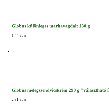
Globus különleges marhavagdalt 130 g
1.44
€
/ db
Globus melegszendvicskrém 290 g "választható 
2.81
€
/ db