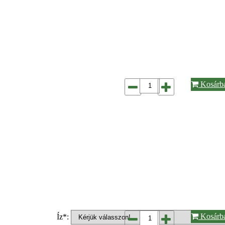
Kosárb
Kosárb
Íz*: