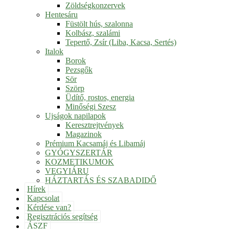
Zöldségkonzervek
Hentesáru
Füstölt hús, szalonna
Kolbász, szalámi
Tepertő, Zsír (Liba, Kacsa, Sertés)
Italok
Borok
Pezsgők
Sör
Szörp
Üdítő, rostos, energia
Minőségi Szesz
Ujságok napilapok
Keresztrejtvények
Magazinok
Prémium Kacsamáj és Libamáj
GYÓGYSZERTÁR
KOZMETIKUMOK
VEGYIÁRU
HÁZTARTÁS ÉS SZABADIDŐ
Hírek
Kapcsolat
Kérdése van?
Regisztrációs segítség
ÁSZF