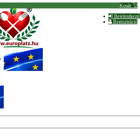
Kosár
Bejelentkezé
Regisztráció