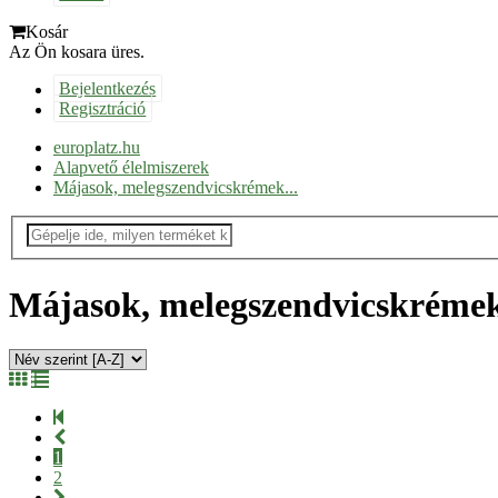
Kosár
Az Ön kosara üres.
Bejelentkezés
Regisztráció
europlatz.hu
Alapvető élelmiszerek
Májasok, melegszendvicskrémek...
Májasok, melegszendvicskrémek
1
2