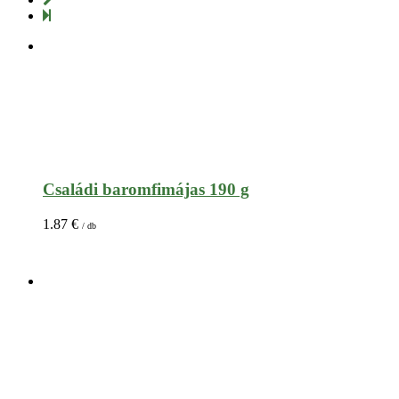
Családi baromfimájas 190 g
1.87
€
/ db