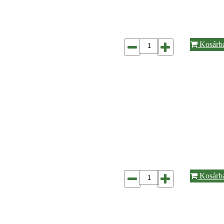
Kosárb
Kosárb