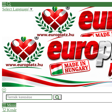
Select Language
▼
Hírek
Kapcsolat
Kérdése van?
Regisztrációs segítség
ÁSZF
Menü
Kosár