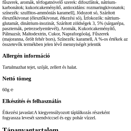
fűszerek, aromák, térfogatnövelő szerek: difoszfátok, nátrium-
karbonátok; kukoricakeményítő, antioxidáns: rozmaringkivonatok;
színezék: szulfitos-ammóniás karamell], Jódozott só, Szárított
élesztőkivonat (élesztőkivonat, étkezési só), Ízfokozók: nátrium-
glutamát, dinátrium-inozinát, Szárított zöldségek 3, 5% (sárgarépa,
paszternák, petrezselyemlevél), Aromák, Kukoricakeményítő,
Pálmazsír, Maltodextrin, Cukor, Napraforgóolaj, Fűszerek
(majoranna, őrölt fehér bors), Színezék: karamell, A %-os értékek az
összetevők termékben jelen lévő mennyiségét jelentik
Allergén információ
Tartalmazhat tejet, szóját, zellert és halat.
Nettó tömeg
60g ℮
Elkészítés és felhasználás
Étkezési javaslat:
A kiegyensúlyozott táplálkozás részeként
fogyassza levesét szendviccsel és egy pohár vízzel.
Tápanyagtartalom