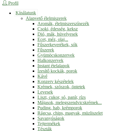
Profil
Kínálatunk
Alapvető élelmiszerek
Aromák, élelmiszerszínezék
Csoki, édesség, keksz
Dió, mák, hüvelyesek
Ecet, méz, olaj...
Fűszerkeverékek, sók
Fűszerek
Gyümöcskonzervek
Halkonzervek
Instant ételalapok
Ízesítő kockák, porok
Kávé
Konzerv készételek
Krémek, szószok, öntetek
Levesek
Liszt, cukor, só, panír, rízs
Májasok, melegszendvicskrémek...
Puding, hab, krémporok
Rágcsa, chips, magvak, müzliszelet
Savanyúságok
Tejtermékek
Tészták