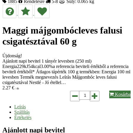
1885
Rendelésre
5-8
Súly: 0.065 kg
Maggi májgombócleves falusi
csigatésztával 60 g
Újdonság!
Ajánlott napi bevitel 1 tányér levesben (250 ml)
Energia229kJ54kcal3.00%a referencia beviteli értékből a referencia
beviteli értékből* Átlagos tápérték 100 g termékben: Energia 100 ml
levesben Termék megnevezés Leírás Májgombóc leves falusi
csigatésztával Nestlé - Jó étellel…
2.27
€
/ db
Kosárba
Leírás
Szállítás
Értékelés
Ajánlott napi bevitel