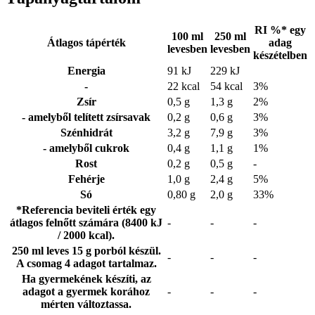
RI %* egy
100 ml
250 ml
Átlagos tápérték
adag
levesben
levesben
készételben
Energia
91 kJ
229 kJ
-
22 kcal
54 kcal
3%
Zsír
0,5 g
1,3 g
2%
- amelyből telített zsírsavak
0,2 g
0,6 g
3%
Szénhidrát
3,2 g
7,9 g
3%
- amelyből cukrok
0,4 g
1,1 g
1%
Rost
0,2 g
0,5 g
-
Fehérje
1,0 g
2,4 g
5%
Só
0,80 g
2,0 g
33%
*Referencia beviteli érték egy
átlagos felnőtt számára (8400 kJ
-
-
-
/ 2000 kcal).
250 ml leves 15 g porból készül.
-
-
-
A csomag 4 adagot tartalmaz.
Ha gyermekének készíti, az
adagot a gyermek korához
-
-
-
mérten változtassa.