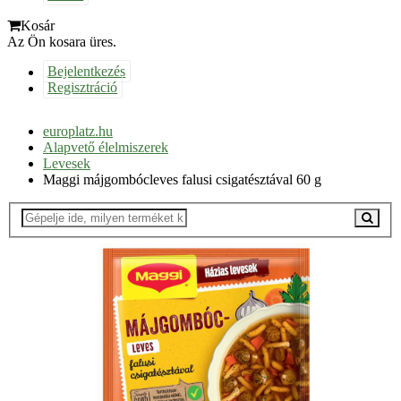
Kosár
Az Ön kosara üres.
Bejelentkezés
Regisztráció
europlatz.hu
Alapvető élelmiszerek
Levesek
Maggi májgombócleves falusi csigatésztával 60 g