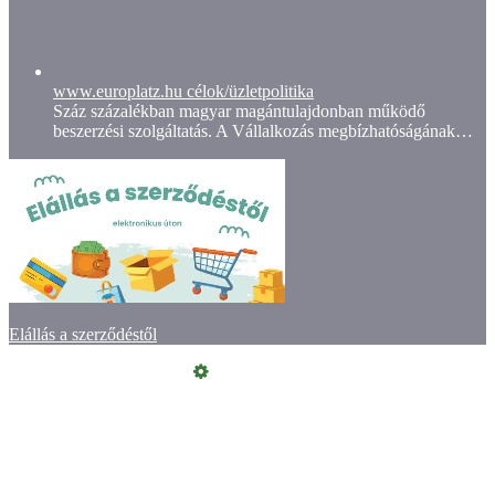
www.europlatz.hu célok/üzletpolitika
Száz százalékban magyar magántulajdonban működő
beszerzési szolgáltatás. A Vállalkozás megbízhatóságának…
Elállás a szerződéstől
Online elállás
Vásárlói értékelések
Kapcsolat
ÁSZF