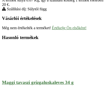
A termék súlya 0.07
Kg
, így a szállítási költség 1 termék esetében
20
€
.
Szállítási díj: Súlytól függ
Vásárlói értékelések
Még nem értékelték a terméket!
Értékelje Ön elsőként!
Hasonló termékek
Maggi tavaszi grízgaluskaleves 34 g