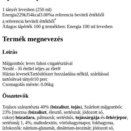
1 tányér levesben (250 ml)
Energia229kJ54kcal
3.00%
a referencia beviteli értékből
*
a referencia beviteli értékből
Átlagos tápérték 100 g termékben: Energia 100 ml levesben
Termék megnevezés
Leírás
Májgombóc leves falusi csigatésztával
Nestlé - Jó étellel teljes az élet®
Házias levesek
Tartósítószer hozzáadása nélkül, szárítással
tartósítva
4 tányér
10 perc
Csomagolás mérete: 0.06kg
Összetevők
Tojásos száraztészta 40% (
búzaliszt
,
tojás
), Szárított májgombóc
23% [morzsa (
búzaliszt
, élesztő, sertészsír, jódozott só,
cukor)
búzadara
, pálmazsír, sertéshús,
tojássárgája
-és-
fehérjepor
,
sertésmáj 1, 4%, maltodextrin, vöröshagymapor, fokhagyma,
ízfokozók: nátrium-glutamát, dinátrium-inozinát; jódozott só,