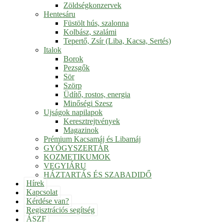
Zöldségkonzervek
Hentesáru
Füstölt hús, szalonna
Kolbász, szalámi
Tepertő, Zsír (Liba, Kacsa, Sertés)
Italok
Borok
Pezsgők
Sör
Szörp
Üdítő, rostos, energia
Minőségi Szesz
Ujságok napilapok
Keresztrejtvények
Magazinok
Prémium Kacsamáj és Libamáj
GYÓGYSZERTÁR
KOZMETIKUMOK
VEGYIÁRU
HÁZTARTÁS ÉS SZABADIDŐ
Hírek
Kapcsolat
Kérdése van?
Regisztrációs segítség
ÁSZF