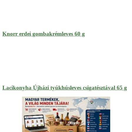
Knorr erdei gombakrémleves 60 g
Lacikonyha Újházi tyúkhúsleves csigatésztával 65 g