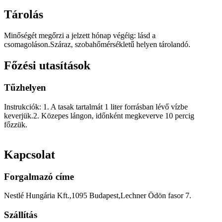
Tárolás
Minőségét megőrzi a jelzett hónap végéig: lásd a
csomagoláson.Száraz, szobahőmérsékletű helyen tárolandó.
Főzési utasítások
Tűzhelyen
Instrukciók: 1. A tasak tartalmát 1 liter forrásban lévő vízbe
keverjük.
2. Közepes lángon, időnként megkeverve 10 percig
főzzük.
Kapcsolat
Forgalmazó címe
Nestlé Hungária Kft.,
1095 Budapest,
Lechner Ödön fasor 7.
Szállítás