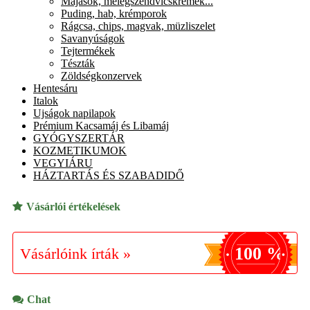
Májasok, melegszendvicskrémek...
Puding, hab, krémporok
Rágcsa, chips, magvak, müzliszelet
Savanyúságok
Tejtermékek
Tészták
Zöldségkonzervek
Hentesáru
Italok
Ujságok napilapok
Prémium Kacsamáj és Libamáj
GYÓGYSZERTÁR
KOZMETIKUMOK
VEGYIÁRU
HÁZTARTÁS ÉS SZABADIDŐ
Vásárlói értékelések
100 %
Vásárlóink írták »
Chat