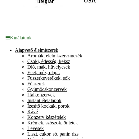
Kínálatunk
Alapvető élelmiszerek
Aromák, élelmiszerszínezék
Csoki, édesség, keksz
Dió, mák, hüvelyesek
Ecet, méz, olaj...
Fűszerkeverékek, sók
Fűszerek
Gyümöcskonzervek
Halkonzervek
Instant ételalapok
Ízesítő kockák, porok
Kávé
Konzerv készételek
Krémek, szószok, öntetek
Levesek
Liszt, cukor, só, panír, rízs