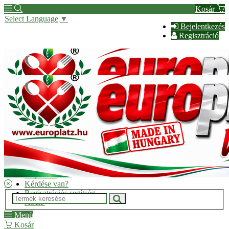
Kosár
Select Language
▼
Bejelentkezés
Regisztráció
Hírek
Kapcsolat
Kérdése van?
Regisztrációs segítség
ÁSZF
Menü
Kosár