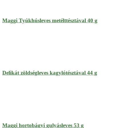
Maggi Tyúkhúsleves metélttésztával 40 g
Delikát zöldségleves kagylótésztával 44 g
Maggi hortobágyi gulyásleves 53 g