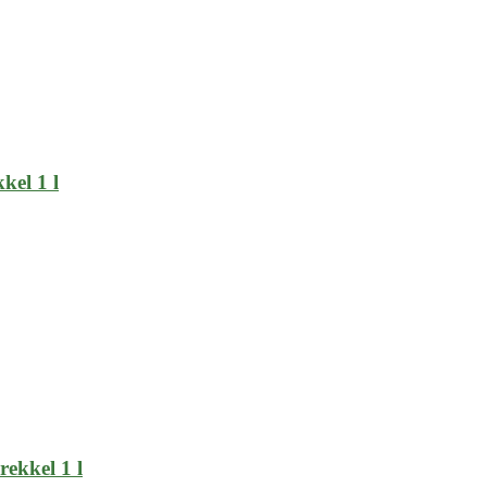
kkel 1 l
rekkel 1 l