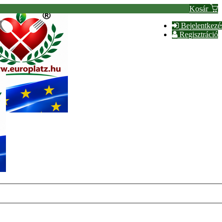
Kosár
Bejelentkezé
Regisztráció