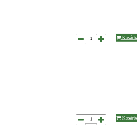
Kosárb
Kosárb