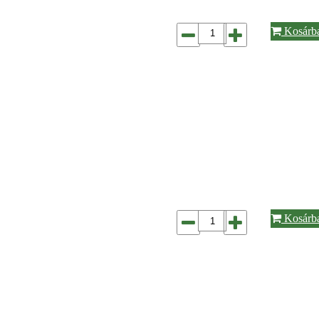
Kosárb
Kosárb