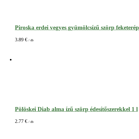
Piroska erdei vegyes gyümölcsízű szörp feketerépal
3.89
€
/ db
Pölöskei Diab alma ízű szörp édesítőszerekkel 1 l
2.77
€
/ db