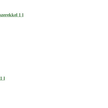
zerekkel 1 l
1 l