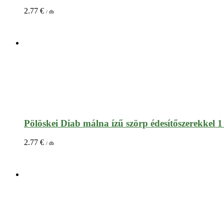
2.77
€
/ db
Pölöskei Diab málna ízű szörp édesítőszerekkel 1 
2.77
€
/ db