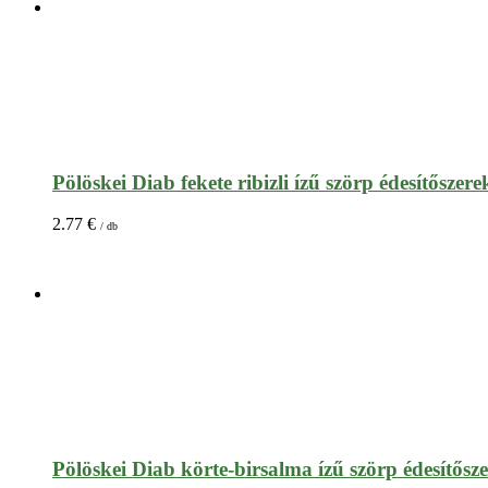
Pölöskei Diab fekete ribizli ízű szörp édesítőszere
2.77
€
/ db
Pölöskei Diab körte-birsalma ízű szörp édesítősze