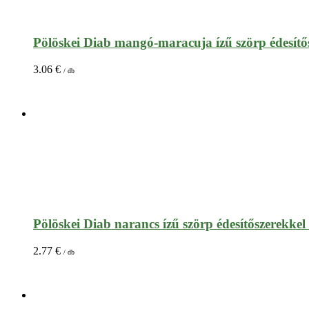
Pölöskei Diab mangó-maracuja ízű szörp édesítős
3.06
€
/ db
Pölöskei Diab narancs ízű szörp édesítőszerekkel 
2.77
€
/ db