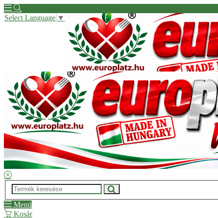
Select Language
▼
Hírek
Kapcsolat
Kérdése van?
Regisztrációs segítség
ÁSZF
Menü
Kosár