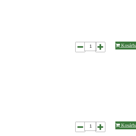
Kosárb
Kosárb