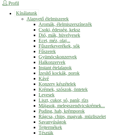
Profil
Kínálatunk
Alapvető élelmiszerek
Aromák, élelmiszerszínezék
Csoki, édesség, keksz
Dió, mák, hüvelyesek
Ecet, méz, olaj...
Fűszerkeverékek, sók
Fűszerek
Gyümöcskonzervek
Halkonzervek
Instant ételalapok
Ízesítő kockák, porok
Kávé
Konzerv készételek
Krémek, szószok, öntetek
Levesek
Liszt, cukor, só, panír, rízs
Májasok, melegszendvicskrémek...
Puding, hab, krémporok
Rágcsa, chips, magvak, müzliszelet
Savanyúságok
Tejtermékek
Tészták