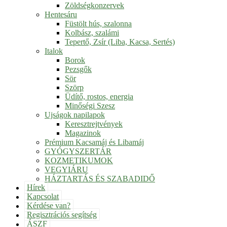
Zöldségkonzervek
Hentesáru
Füstölt hús, szalonna
Kolbász, szalámi
Tepertő, Zsír (Liba, Kacsa, Sertés)
Italok
Borok
Pezsgők
Sör
Szörp
Üdítő, rostos, energia
Minőségi Szesz
Ujságok napilapok
Keresztrejtvények
Magazinok
Prémium Kacsamáj és Libamáj
GYÓGYSZERTÁR
KOZMETIKUMOK
VEGYIÁRU
HÁZTARTÁS ÉS SZABADIDŐ
Hírek
Kapcsolat
Kérdése van?
Regisztrációs segítség
ÁSZF