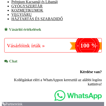
Prémium Kacsamáj és Libamáj
GYÓGYSZERTÁR
KOZMETIKUMOK
VEGYIÁRU
HÁZTARTÁS ÉS SZABADIDŐ
Vásárlói értékelések
100 %
Vásárlóink írták »
Chat
Kérdése van?
Kollégánkat eléri a WhatsAppon keresztül az alábbi logóra
kattintva!
Partnereink