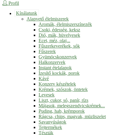
Profil
Kínálatunk
Alapvető élelmiszerek
Aromák, élelmiszerszínezék
Csoki, édesség, keksz
Dió, mák, hüvelyesek
Ecet, méz, olaj...
Fűszerkeverékek, sók
Fűszerek
Gyümöcskonzervek
Halkonzervek
Instant ételalapok
Ízesítő kockák, porok
Kávé
Konzerv készételek
Krémek, szószok, öntetek
Levesek
Liszt, cukor, só, panír, rízs
Májasok, melegszendvicskrémek...
Puding, hab, krémporok
Rágcsa, chips, magvak, müzliszelet
Savanyúságok
Tejtermékek
Tészták