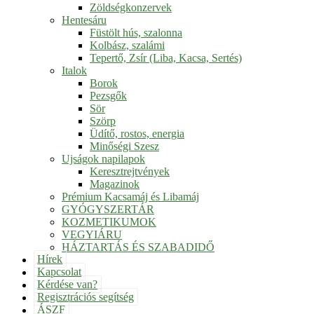
Zöldségkonzervek
Hentesáru
Füstölt hús, szalonna
Kolbász, szalámi
Tepertő, Zsír (Liba, Kacsa, Sertés)
Italok
Borok
Pezsgők
Sör
Szörp
Üdítő, rostos, energia
Minőségi Szesz
Ujságok napilapok
Keresztrejtvények
Magazinok
Prémium Kacsamáj és Libamáj
GYÓGYSZERTÁR
KOZMETIKUMOK
VEGYIÁRU
HÁZTARTÁS ÉS SZABADIDŐ
Hírek
Kapcsolat
Kérdése van?
Regisztrációs segítség
ÁSZF