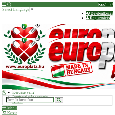
Kosár
Select Language
▼
Bejelentkezés
Regisztráció
Hírek
Kapcsolat
Kérdése van?
Regisztrációs segítség
ÁSZF
Menü
Kosár