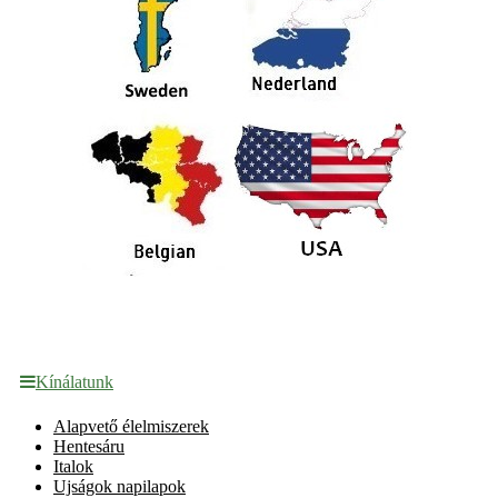
Kínálatunk
Alapvető élelmiszerek
Hentesáru
Italok
Ujságok napilapok