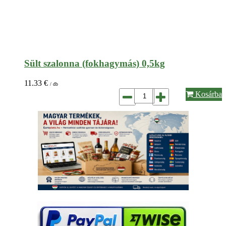
Sült szalonna (fokhagymás) 0,5kg
11.33
€
/ db
Kosárba