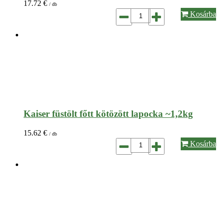
17.72
€
/ db
Kosárba
Kaiser füstölt főtt kötözött lapocka ~1,2kg
15.62
€
/ db
Kosárba