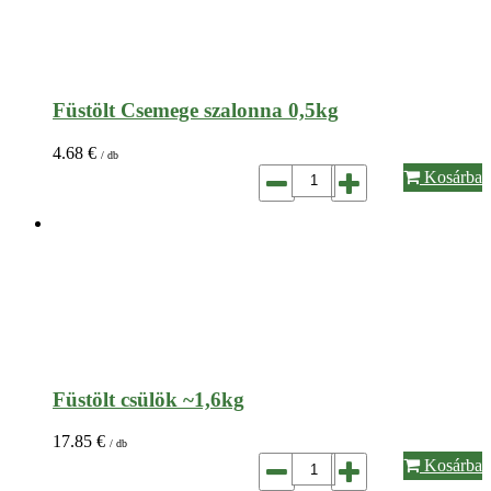
Füstölt Csemege szalonna 0,5kg
4.68
€
/ db
Kosárba
Füstölt csülök ~1,6kg
17.85
€
/ db
Kosárba