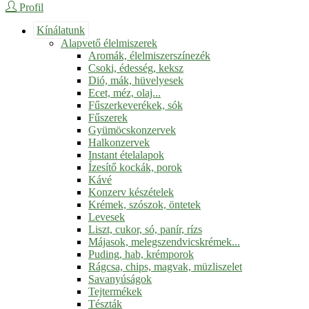
Profil
Kínálatunk
Alapvető élelmiszerek
Aromák, élelmiszerszínezék
Csoki, édesség, keksz
Dió, mák, hüvelyesek
Ecet, méz, olaj...
Fűszerkeverékek, sók
Fűszerek
Gyümöcskonzervek
Halkonzervek
Instant ételalapok
Ízesítő kockák, porok
Kávé
Konzerv készételek
Krémek, szószok, öntetek
Levesek
Liszt, cukor, só, panír, rízs
Májasok, melegszendvicskrémek...
Puding, hab, krémporok
Rágcsa, chips, magvak, müzliszelet
Savanyúságok
Tejtermékek
Tészták