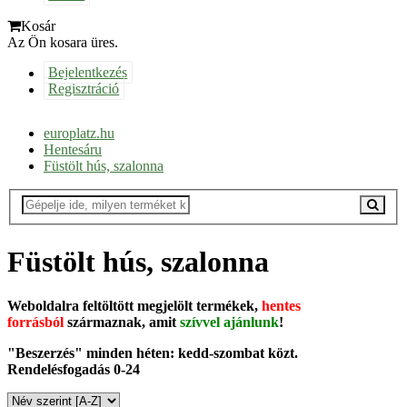
Kosár
Az Ön kosara üres.
Bejelentkezés
Regisztráció
europlatz.hu
Hentesáru
Füstölt hús, szalonna
Füstölt hús, szalonna
Weboldalra feltöltött megjelölt termékek,
hentes
forrásból
származnak, amit
szívvel ajánlunk
!
"Beszerzés" minden héten: kedd-szombat közt.
Rendelésfogadás 0-24