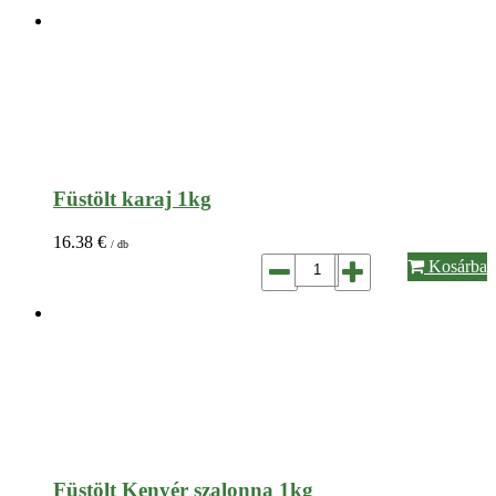
Füstölt karaj 1kg
16.38
€
/ db
Kosárba
Füstölt Kenyér szalonna 1kg