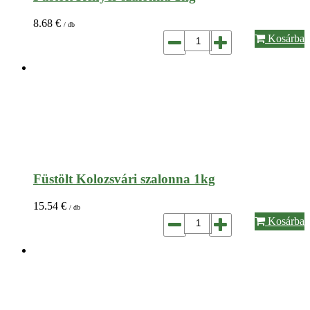
8.68
€
/ db
Kosárba
Füstölt Kolozsvári szalonna 1kg
15.54
€
/ db
Kosárba