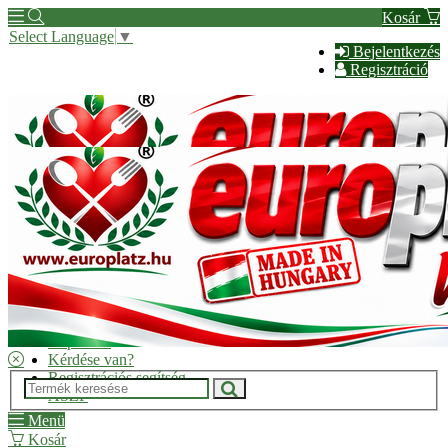
Kosár
Select Language
▼
Bejelentkezés
Regisztráció
Hírek
Kapcsolat
Kérdése van?
Regisztrációs segítség
ÁSZF
Menü
Kosár