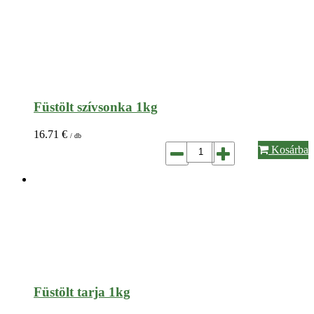
Füstölt szívsonka 1kg
16.71
€
/ db
Kosárba
Füstölt tarja 1kg