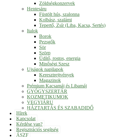
Zöldségkonzervek
Hentesáru
Füstölt hús, szalonna
Kolbász, szalámi
Tepertő, Zsír (Liba, Kacsa, Sertés)
Italok
Borok
Pezsgők
Sör
Szörp
Üdítő, rostos, energia
Minőségi Szesz
Ujságok napilapok
Keresztrejtvények
Magazinok
Prémium Kacsamáj és Libamáj
GYÓGYSZERTÁR
KOZMETIKUMOK
VEGYIÁRU
HÁZTARTÁS ÉS SZABADIDŐ
Hírek
Kapcsolat
Kérdése van?
Regisztrációs segítség
ÁSZF