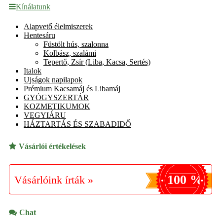
Kínálatunk
Alapvető élelmiszerek
Hentesáru
Füstölt hús, szalonna
Kolbász, szalámi
Tepertő, Zsír (Liba, Kacsa, Sertés)
Italok
Ujságok napilapok
Prémium Kacsamáj és Libamáj
GYÓGYSZERTÁR
KOZMETIKUMOK
VEGYIÁRU
HÁZTARTÁS ÉS SZABADIDŐ
Vásárlói értékelések
100 %
Vásárlóink írták »
Chat