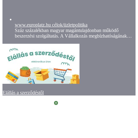
www.europlatz.hu célok/üzletpolitika
Száz százalékban magyar magántulajdonban működő
beszerzési szolgáltatás. A Vállalkozás megbízhatóságának…
Elállás a szerződéstől
Online elállás
Vásárlói értékelések
Kapcsolat
ÁSZF