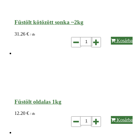
Füstölt kötözött sonka ~2kg
31.26
€
/ db
Kosárba
Füstölt oldalas 1kg
12.20
€
/ db
Kosárba