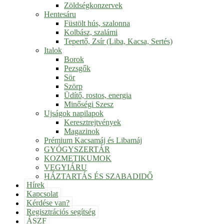
Zöldségkonzervek
Hentesáru
Füstölt hús, szalonna
Kolbász, szalámi
Tepertő, Zsír (Liba, Kacsa, Sertés)
Italok
Borok
Pezsgők
Sör
Szörp
Üdítő, rostos, energia
Minőségi Szesz
Ujságok napilapok
Keresztrejtvények
Magazinok
Prémium Kacsamáj és Libamáj
GYÓGYSZERTÁR
KOZMETIKUMOK
VEGYIÁRU
HÁZTARTÁS ÉS SZABADIDŐ
Hírek
Kapcsolat
Kérdése van?
Regisztrációs segítség
ÁSZF