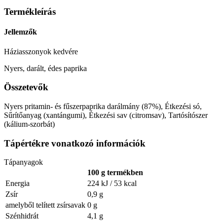
Termékleírás
Jellemzők
Háziasszonyok kedvére
Nyers, darált, édes paprika
Összetevők
Nyers pritamin- és fűszerpaprika darálmány (87%), Étkezési só,
Sűrítőanyag (xantángumi), Étkezési sav (citromsav), Tartósítószer
(kálium-szorbát)
Tápértékre vonatkozó információk
Tápanyagok
100 g termékben
Energia
224 kJ / 53 kcal
Zsír
0,9 g
amelyből telített zsírsavak
0 g
Szénhidrát
4,1 g