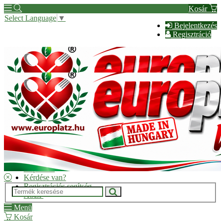
Kosár
Select Language
▼
Bejelentkezés
Regisztráció
Hírek
Kapcsolat
Kérdése van?
Regisztrációs segítség
ÁSZF
Menü
Kosár