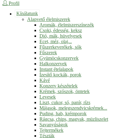
Profil
Kínálatunk
Alapvető élelmiszerek
Aromák, élelmiszerszínezék
Csoki, édesség, keksz
Dió, mák, hüvelyesek
Ecet, méz, olaj...
Fűszerkeverékek, sók
Fűszerek
Gyümöcskonzervek
Halkonzervek
Instant ételalapok
Ízesítő kockák, porok
Kávé
Konzerv készételek
Krémek, szószok, öntetek
Levesek
Liszt, cukor, só, panír, rízs
Májasok, melegszendvicskrémek...
Puding, hab, krémporok
Rágcsa, chips, magvak, müzliszelet
Savanyúságok
Tejtermékek
Tészták