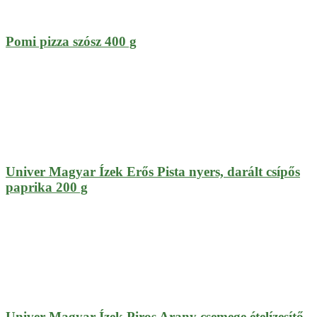
Pomi pizza szósz 400 g
Univer Magyar Ízek Erős Pista nyers, darált csípős
paprika 200 g
Univer Magyar Ízek Piros Arany csemege ételízesítő