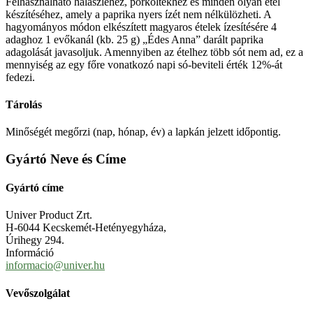
Felhasználható halászléhez, pörköltekhez és minden olyan étel
készítéséhez, amely a paprika nyers ízét nem nélkülözheti. A
hagyományos módon elkészített magyaros ételek ízesítésére 4
adaghoz 1 evőkanál (kb. 25 g) „Édes Anna” darált paprika
adagolását javasoljuk. Amennyiben az ételhez több sót nem ad, ez a
mennyiség az egy főre vonatkozó napi só-beviteli érték 12%-át
fedezi.
Tárolás
Minőségét megőrzi (nap, hónap, év) a lapkán jelzett időpontig.
Gyártó Neve és Címe
Gyártó címe
Univer Product Zrt.
H-6044 Kecskemét-Hetényegyháza,
Úrihegy 294.
Információ
informacio@univer.hu
Vevőszolgálat