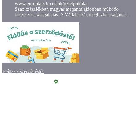
www.europlatz.hu célok/üzletpolitika
Száz százalékban magyar magántulajdonban működő
beszerzési szolgáltatás. A Vállalkozás megbízhatóságának…
Elállás a szerződéstől
Online elállás
Vásárlói értékelések
Kapcsolat
ÁSZF
Szeretne Ön is ilyen webáruházat nyitni?
Webáruház nyitás »