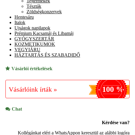
Tejtermékek
Tészták
Zöldségkonzervek
Hentesáru
Italok
Ujságok napilapok
Prémium Kacsamáj és Libamáj
GYÓGYSZERTÁR
KOZMETIKUMOK
VEGYIÁRU
HÁZTARTÁS ÉS SZABADIDŐ
Vásárlói értékelések
100 %
Vásárlóink írták »
Chat
Kérdése van?
Kollégánkat eléri a WhatsAppon keresztül az alábbi logóra