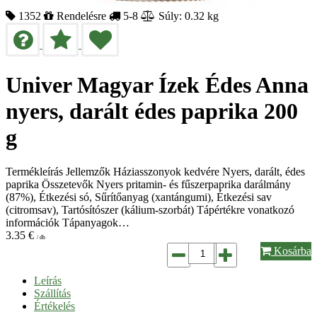
1352
Rendelésre
5-8
Súly: 0.32 kg
Univer Magyar Ízek Édes Anna
nyers, darált édes paprika 200
g
Termékleírás Jellemzők Háziasszonyok kedvére Nyers, darált, édes
paprika Összetevők Nyers pritamin- és fűszerpaprika darálmány
(87%), Étkezési só, Sűrítőanyag (xantángumi), Étkezési sav
(citromsav), Tartósítószer (kálium-szorbát) Tápértékre vonatkozó
információk Tápanyagok…
3.35
€
/ db
Kosárba
Leírás
Szállítás
Értékelés