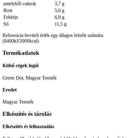
amelyből cukrok
3,7 g
Rost
5,6 g
Fehérje
6,9 g
Só
11,5 g
Referencia beviteli érték egy átlagos felnőtt számára
(8400kJ/2000kcal)
Termékadatok
Külső cégek logói
Green Dot, Magyar Termék
Eredet
Magyar Termék
Elkészítés és tárolás
Elkészítés és felhasználás