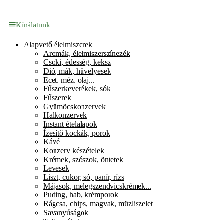
Kínálatunk
Alapvető élelmiszerek
Aromák, élelmiszerszínezék
Csoki, édesség, keksz
Dió, mák, hüvelyesek
Ecet, méz, olaj...
Fűszerkeverékek, sók
Fűszerek
Gyümöcskonzervek
Halkonzervek
Instant ételalapok
Ízesítő kockák, porok
Kávé
Konzerv készételek
Krémek, szószok, öntetek
Levesek
Liszt, cukor, só, panír, rízs
Májasok, melegszendvicskrémek...
Puding, hab, krémporok
Rágcsa, chips, magvak, müzliszelet
Savanyúságok