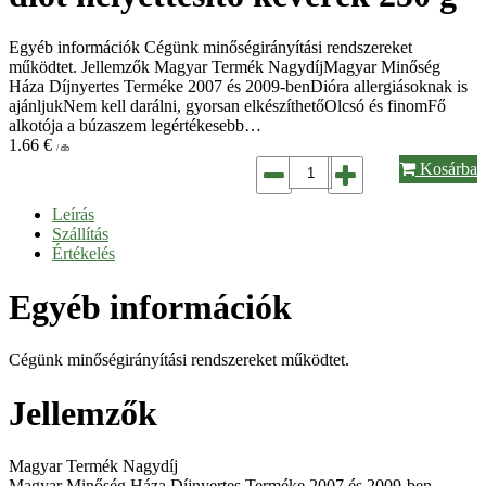
Egyéb információk Cégünk minőségirányítási rendszereket
működtet. Jellemzők Magyar Termék NagydíjMagyar Minőség
Háza Díjnyertes Terméke 2007 és 2009-benDióra allergiásoknak is
ajánljukNem kell darálni, gyorsan elkészíthetőOlcsó és finomFő
alkotója a búzaszem legértékesebb…
1.66
€
/ db
Kosárba
Leírás
Szállítás
Értékelés
Egyéb információk
Cégünk minőségirányítási rendszereket működtet.
Jellemzők
Magyar Termék Nagydíj
Magyar Minőség Háza Díjnyertes Terméke 2007 és 2009-ben