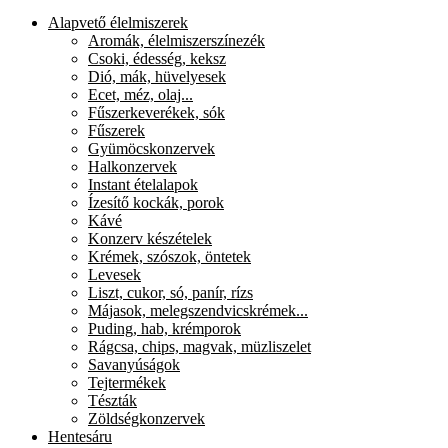
Alapvető élelmiszerek
Aromák, élelmiszerszínezék
Csoki, édesség, keksz
Dió, mák, hüvelyesek
Ecet, méz, olaj...
Fűszerkeverékek, sók
Fűszerek
Gyümöcskonzervek
Halkonzervek
Instant ételalapok
Ízesítő kockák, porok
Kávé
Konzerv készételek
Krémek, szószok, öntetek
Levesek
Liszt, cukor, só, panír, rízs
Májasok, melegszendvicskrémek...
Puding, hab, krémporok
Rágcsa, chips, magvak, müzliszelet
Savanyúságok
Tejtermékek
Tészták
Zöldségkonzervek
Hentesáru