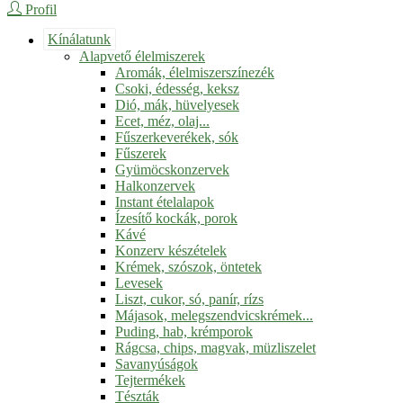
Profil
Kínálatunk
Alapvető élelmiszerek
Aromák, élelmiszerszínezék
Csoki, édesség, keksz
Dió, mák, hüvelyesek
Ecet, méz, olaj...
Fűszerkeverékek, sók
Fűszerek
Gyümöcskonzervek
Halkonzervek
Instant ételalapok
Ízesítő kockák, porok
Kávé
Konzerv készételek
Krémek, szószok, öntetek
Levesek
Liszt, cukor, só, panír, rízs
Májasok, melegszendvicskrémek...
Puding, hab, krémporok
Rágcsa, chips, magvak, müzliszelet
Savanyúságok
Tejtermékek
Tészták