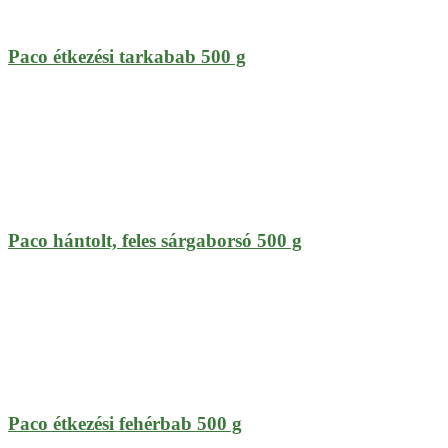
Paco étkezési tarkabab 500 g
Paco hántolt, feles sárgaborsó 500 g
Paco étkezési fehérbab 500 g