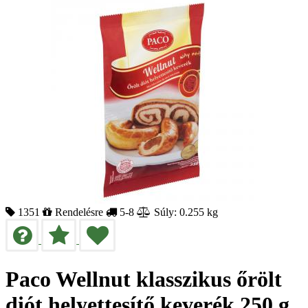
1351
Rendelésre
5-8
Súly: 0.255 kg
Paco Wellnut klasszikus őrölt
diót helyettesítő keverék 250 g