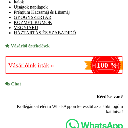
Italok
Ujságok napilapok
Prémium Kacsamáj és Libamáj
GYÓGYSZERTÁR
KOZMETIKUMOK
VEGYIÁRU
HÁZTARTÁS ÉS SZABADIDŐ
Vásárlói értékelések
100 %
Vásárlóink írták »
Chat
Kérdése van?
Kollégánkat eléri a WhatsAppon keresztül az alábbi logóra
kattintva!