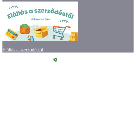
Elállás a szerződéstől
Online elállás
Vásárlói értékelések
Kapcsolat
ÁSZF
Szeretne Ön is ilyen webáruházat nyitni?
Webáruház nyitás »