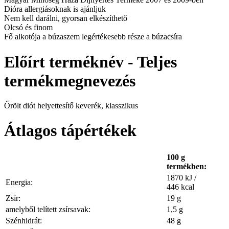
Dióra allergiásoknak is ajánljuk
Nem kell darálni, gyorsan elkészíthető
Olcsó és finom
Fő alkotója a búzaszem legértékesebb része a búzacsíra
Előírt terméknév - Teljes
termékmegnevezés
Őrölt diót helyettesítő keverék, klasszikus
Átlagos tápértékek
100 g
termékben:
1870 kJ /
Energia:
446 kcal
Zsír:
19 g
amelyből telített zsírsavak:
1,5 g
Szénhidrát:
48 g