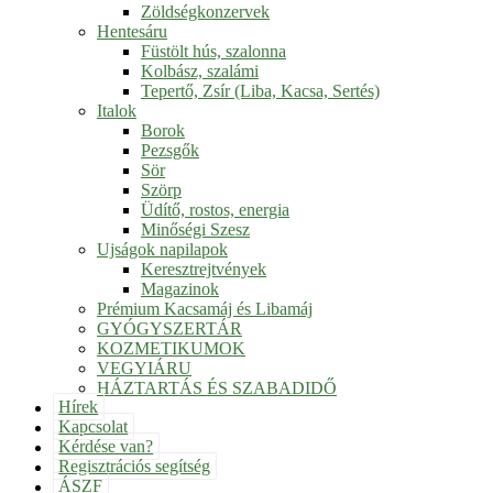
Zöldségkonzervek
Hentesáru
Füstölt hús, szalonna
Kolbász, szalámi
Tepertő, Zsír (Liba, Kacsa, Sertés)
Italok
Borok
Pezsgők
Sör
Szörp
Üdítő, rostos, energia
Minőségi Szesz
Ujságok napilapok
Keresztrejtvények
Magazinok
Prémium Kacsamáj és Libamáj
GYÓGYSZERTÁR
KOZMETIKUMOK
VEGYIÁRU
HÁZTARTÁS ÉS SZABADIDŐ
Hírek
Kapcsolat
Kérdése van?
Regisztrációs segítség
ÁSZF