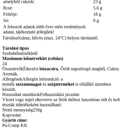
amelyből cukrok:
23 g
Rost:
5,6 g
Fehérje:
18 g
Só:
0 g
A felsorolt adatok több éves mért eredmények
adatai, tájékoztató jellegűek!
Tárolása
Száraz, hűvös (max. 24°C) helyen tárolandó.
Tárolási típus
Szobahőmérsékletű
Maximum hőmérséklet (celsius)
24
Összetevők
Étkezési
búzacsíra
, Őrölt napraforgó magbél, Cukor,
Aromák.
Allergének
Allergén információ: a
termék
szezámmagot
és
szójaterméket
is előállító üzemben
készült.
Használati utasítások
Felhasználási javaslat:
Vízzel vagy tejjel elkeverve az őrölt dióhoz hasonlóan sült és kelt
tészták töltelékeként használható.
Nettó mennyiség
250g
Kapcsolat:
Gyártó címe:
Pa-Comp Kft.