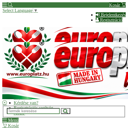
Kosár
Select Language
▼
Bejelentkezés
Regisztráció
Hírek
Kapcsolat
Kérdése van?
Regisztrációs segítség
ÁSZF
Menü
Kosár