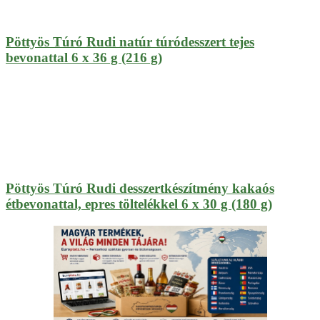
Pöttyös Túró Rudi natúr túródesszert tejes
bevonattal 6 x 36 g (216 g)
Pöttyös Túró Rudi desszertkészítmény kakaós
étbevonattal, epres töltelékkel 6 x 30 g (180 g)