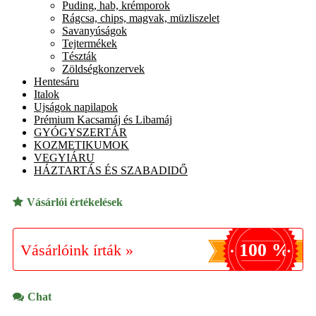
Puding, hab, krémporok
Rágcsa, chips, magvak, müzliszelet
Savanyúságok
Tejtermékek
Tészták
Zöldségkonzervek
Hentesáru
Italok
Ujságok napilapok
Prémium Kacsamáj és Libamáj
GYÓGYSZERTÁR
KOZMETIKUMOK
VEGYIÁRU
HÁZTARTÁS ÉS SZABADIDŐ
Vásárlói értékelések
100 %
Vásárlóink írták »
Chat