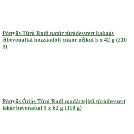
Pöttyös Túró Rudi natúr túródesszert kakaós
étbevonattal hozzáadott cukor nélkül 5 x 42 g (210
g)
Pöttyös Óriás Túró Rudi madártejízű túródesszert
fehér bevonattal 5 x 62 g (310 g)