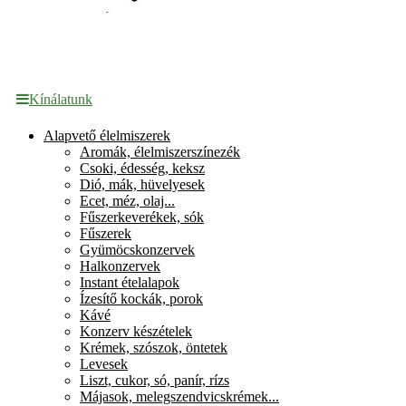
Kínálatunk
Alapvető élelmiszerek
Aromák, élelmiszerszínezék
Csoki, édesség, keksz
Dió, mák, hüvelyesek
Ecet, méz, olaj...
Fűszerkeverékek, sók
Fűszerek
Gyümöcskonzervek
Halkonzervek
Instant ételalapok
Ízesítő kockák, porok
Kávé
Konzerv készételek
Krémek, szószok, öntetek
Levesek
Liszt, cukor, só, panír, rízs
Májasok, melegszendvicskrémek...