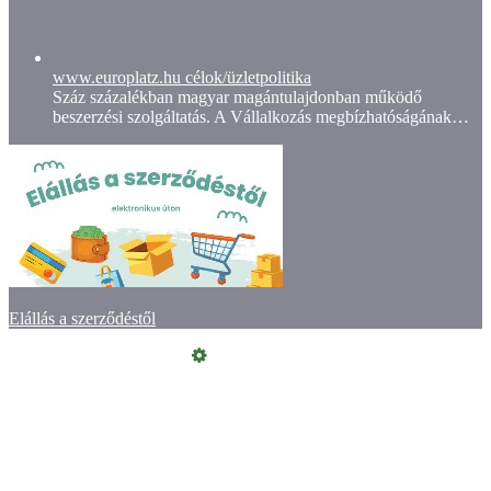
www.europlatz.hu célok/üzletpolitika
Száz százalékban magyar magántulajdonban működő
beszerzési szolgáltatás. A Vállalkozás megbízhatóságának…
Elállás a szerződéstől
Online elállás
Vásárlói értékelések
Kapcsolat
ÁSZF
Szeretne Ön is ilyen webáruházat nyitni?
Webáruház nyitás »