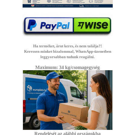
Ha terméket, árut keres, és nem találja?!
Keressen minket bizalommal, WhatsApp-üzenetben
leggyorsabban tudunk reagálni.
Maximum: 3
4 kg/csomagegység
Rendelését az alábbi
országokba