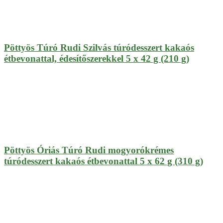
Pöttyös Túró Rudi Szilvás túródesszert kakaós
étbevonattal, édesítőszerekkel 5 x 42 g (210 g)
Pöttyös Óriás Túró Rudi mogyorókrémes
túródesszert kakaós étbevonattal 5 x 62 g (310 g)