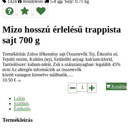
1424
Rendelésre
5-8
Súly: 0.71 kg
Mizo hosszú érlelésű trappista
sajt 700 g
Termékleírás Zsíros félkemény sajt Összetevők Tej, Étkezési só,
Tejoltó enzim, Kultúra (tej), Szilárdító anyag: kalcium-klorid,
Tartósítószer: kalium-nitrát, Zsír a szárazanyagban: legalább 45%
m/m Az allergén információk az összetevők
között vastagon kiemelve találhatók.…
10.50
€
/ db
Kosárba
Leírás
Szállítás
Értékelés
Termékleírás