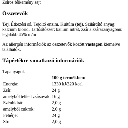
Zsíros félkemény sajt
Összetevők
Tej
, Étkezési só, Tejoltó enzim, Kultúra (
tej
), Szilárdító anyag:
kalcium-klorid, Tartósítószer: kalium-nitrát, Zsír a szárazanyagban:
legalább 45% m/m
Az allergén információk az összetevők között
vastagon
kiemelve
találhatók.
Tápértékre vonatkozó információk
Tápanyagok
100 g termékben:
Energia:
1330 kJ/320 kcal
Zsír:
24 g
amelyből telített zsírsavak:
16 g
Szénhidrát:
2,0 g
amelyből cukrok:
2,0 g
Fehérje:
24 g
Só:
2,0 g