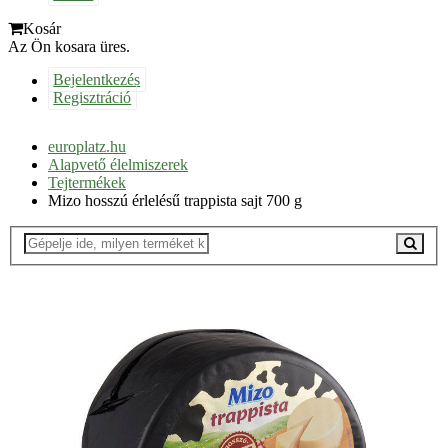
Kosár
Az Ön kosara üres.
Bejelentkezés
Regisztráció
europlatz.hu
Alapvető élelmiszerek
Tejtermékek
Mizo hosszú érlelésű trappista sajt 700 g