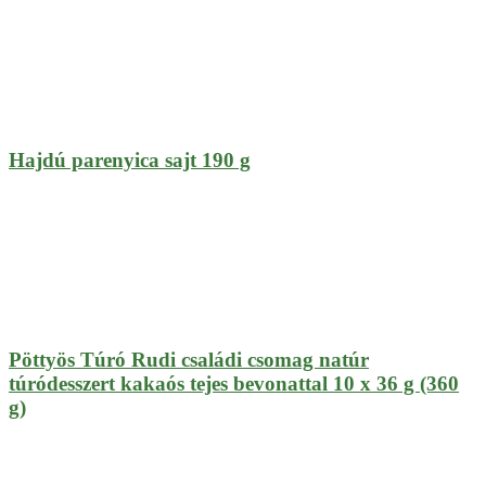
Hajdú parenyica sajt 190 g
Pöttyös Túró Rudi családi csomag natúr
túródesszert kakaós tejes bevonattal 10 x 36 g (360
g)