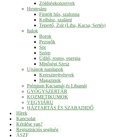
Zöldségkonzervek
Hentesáru
Füstölt hús, szalonna
Kolbász, szalámi
Tepertő, Zsír (Liba, Kacsa, Sertés)
Italok
Borok
Pezsgők
Sör
Szörp
Üdítő, rostos, energia
Minőségi Szesz
Ujságok napilapok
Keresztrejtvények
Magazinok
Prémium Kacsamáj és Libamáj
GYÓGYSZERTÁR
KOZMETIKUMOK
VEGYIÁRU
HÁZTARTÁS ÉS SZABADIDŐ
Hírek
Kapcsolat
Kérdése van?
Regisztrációs segítség
ÁSZF