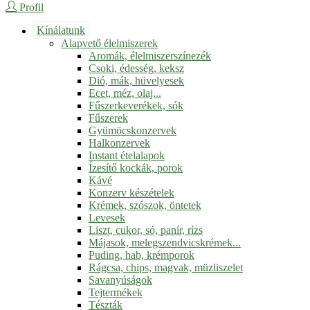
Profil
Kínálatunk
Alapvető élelmiszerek
Aromák, élelmiszerszínezék
Csoki, édesség, keksz
Dió, mák, hüvelyesek
Ecet, méz, olaj...
Fűszerkeverékek, sók
Fűszerek
Gyümöcskonzervek
Halkonzervek
Instant ételalapok
Ízesítő kockák, porok
Kávé
Konzerv készételek
Krémek, szószok, öntetek
Levesek
Liszt, cukor, só, panír, rízs
Májasok, melegszendvicskrémek...
Puding, hab, krémporok
Rágcsa, chips, magvak, müzliszelet
Savanyúságok
Tejtermékek
Tészták