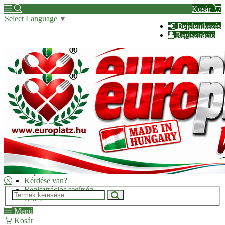
Kosár
Select Language
▼
Bejelentkezés
Regisztráció
Hírek
Kapcsolat
Kérdése van?
Regisztrációs segítség
ÁSZF
Menü
Kosár