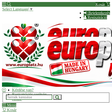
Kosár
Select Language
▼
Bejelentkezés
Regisztráció
Hírek
Kapcsolat
Kérdése van?
Regisztrációs segítség
ÁSZF
Menü
Kosár