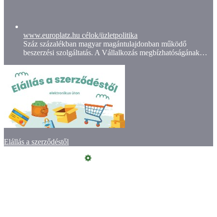
www.europlatz.hu célok/üzletpolitika
Száz százalékban magyar magántulajdonban működő
beszerzési szolgáltatás. A Vállalkozás megbízhatóságának…
Elállás a szerződéstől
Online elállás
Vásárlói értékelések
Kapcsolat
ÁSZF
Szeretne Ön is ilyen webáruházat nyitni?
Webáruház nyitás »