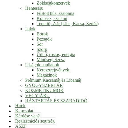
Zöldségkonzervek
Hentesáru
Füstölt hús, szalonna
Kolbász, szalámi
Tepertő, Zsír (Liba, Kacsa, Sertés)
Italok
Borok
Pezsgők
Sör
Szörp
Üdítő, rostos, energia
Minőségi Szesz
Ujságok napilapok
Keresztrejtvények
Magazinok
Prémium Kacsamáj és Libamáj
GYÓGYSZERTÁR
KOZMETIKUMOK
VEGYIÁRU
HÁZTARTÁS ÉS SZABADIDŐ
Hírek
Kapcsolat
Kérdése van?
Regisztrációs segítség
ÁSZF