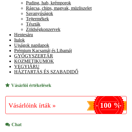
Puding, hab, krémporok
Rágcsa, chips, magvak, müzliszelet
Savanyúságok
Tejtermékek
Tészták
Zöldségkonzervek
Hentesáru
Italok
Ujságok napilapok
Prémium Kacsamáj és Libamáj
GYÓGYSZERTÁR
KOZMETIKUMOK
VEGYIÁRU
HÁZTARTÁS ÉS SZABADIDŐ
Vásárlói értékelések
100 %
Vásárlóink írták »
Chat