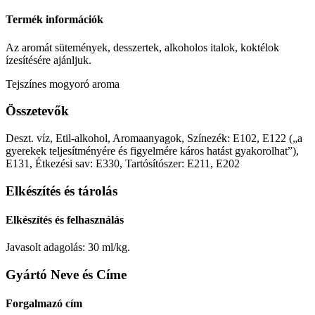
Termék információk
Az aromát sütemények, desszertek, alkoholos italok, koktélok
ízesítésére ajánljuk.
Tejszínes mogyoró aroma
Összetevők
Deszt. víz, Etil-alkohol, Aromaanyagok, Színezék: E102, E122 („a
gyerekek teljesítményére és figyelmére káros hatást gyakorolhat”),
E131, Étkezési sav: E330, Tartósítószer: E211, E202
Elkészítés és tárolás
Elkészítés és felhasználás
Javasolt adagolás: 30 ml/kg.
Gyártó Neve és Címe
Forgalmazó cím