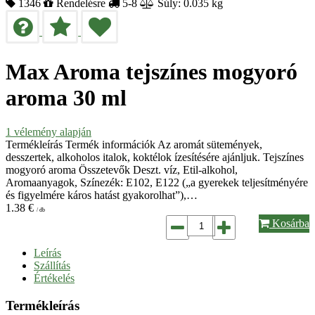
1346
Rendelésre
5-8
Súly: 0.035 kg
Max Aroma tejszínes mogyoró
aroma 30 ml
1
vélemény alapján
Termékleírás Termék információk Az aromát sütemények,
desszertek, alkoholos italok, koktélok ízesítésére ajánljuk. Tejszínes
mogyoró aroma Összetevők Deszt. víz, Etil-alkohol,
Aromaanyagok, Színezék: E102, E122 („a gyerekek teljesítményére
és figyelmére káros hatást gyakorolhat”),…
1.38
€
/ db
Kosárba
Leírás
Szállítás
Értékelés
Termékleírás