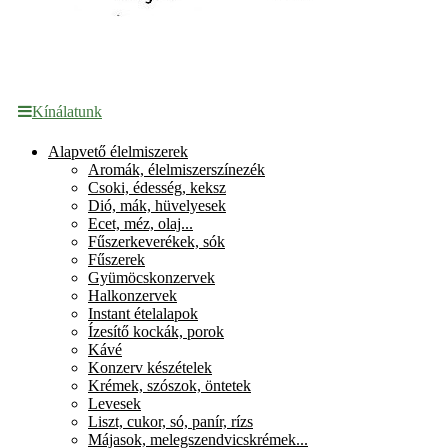
Kínálatunk
Alapvető élelmiszerek
Aromák, élelmiszerszínezék
Csoki, édesség, keksz
Dió, mák, hüvelyesek
Ecet, méz, olaj...
Fűszerkeverékek, sók
Fűszerek
Gyümöcskonzervek
Halkonzervek
Instant ételalapok
Ízesítő kockák, porok
Kávé
Konzerv készételek
Krémek, szószok, öntetek
Levesek
Liszt, cukor, só, panír, rízs
Májasok, melegszendvicskrémek...