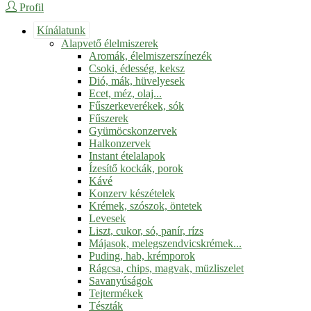
Profil
Kínálatunk
Alapvető élelmiszerek
Aromák, élelmiszerszínezék
Csoki, édesség, keksz
Dió, mák, hüvelyesek
Ecet, méz, olaj...
Fűszerkeverékek, sók
Fűszerek
Gyümöcskonzervek
Halkonzervek
Instant ételalapok
Ízesítő kockák, porok
Kávé
Konzerv készételek
Krémek, szószok, öntetek
Levesek
Liszt, cukor, só, panír, rízs
Májasok, melegszendvicskrémek...
Puding, hab, krémporok
Rágcsa, chips, magvak, müzliszelet
Savanyúságok
Tejtermékek
Tészták