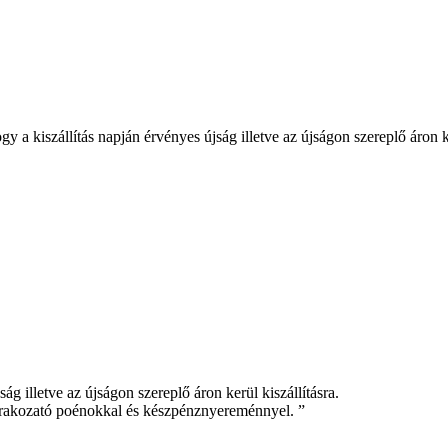
a kiszállítás napján érvényes újság illetve az újságon szereplő áron ke
g illetve az újságon szereplő áron kerül kiszállításra.
zórakozató poénokkal és készpénznyereménnyel. ”