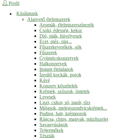
Profil
Kínálatunk
Alapvető élelmiszerek
Aromák, élelmiszerszínezék
Csoki, édesség, keksz
Dió, mák, hüvelyesek
Ecet, méz, olaj...
Fűszerkeverékek, sók
Fűszerek
Gyümöcskonzervek
Halkonzervek
Instant ételalapok
Ízesítő kockák, porok
Kávé
Konzerv készételek
Krémek, szószok, öntetek
Levesek
Liszt, cukor, só, panír, rízs
Májasok, melegszendvicskrémek...
Puding, hab, krémporok
Rágcsa, chips, magvak, müzliszelet
Savanyúságok
Tejtermékek
Tészták