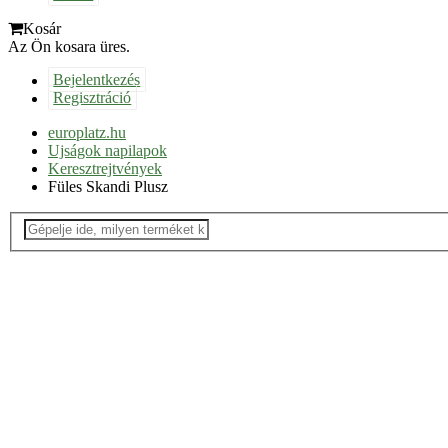
Kosár
Az Ön kosara üres.
Bejelentkezés
Regisztráció
europlatz.hu
Ujságok napilapok
Keresztrejtvények
Füles Skandi Plusz