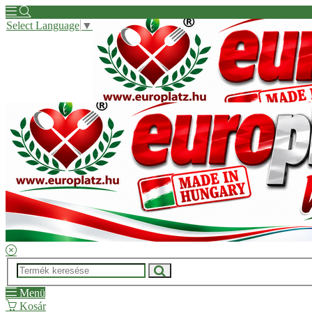
Select Language
▼
Hírek
Kapcsolat
Kérdése van?
Regisztrációs segítség
ÁSZF
Menü
Kosár