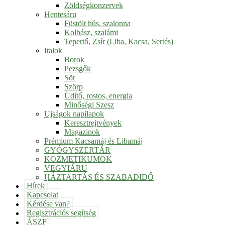
Zöldségkonzervek
Hentesáru
Füstölt hús, szalonna
Kolbász, szalámi
Tepertő, Zsír (Liba, Kacsa, Sertés)
Italok
Borok
Pezsgők
Sör
Szörp
Üdítő, rostos, energia
Minőségi Szesz
Ujságok napilapok
Keresztrejtvények
Magazinok
Prémium Kacsamáj és Libamáj
GYÓGYSZERTÁR
KOZMETIKUMOK
VEGYIÁRU
HÁZTARTÁS ÉS SZABADIDŐ
Hírek
Kapcsolat
Kérdése van?
Regisztrációs segítség
ÁSZF