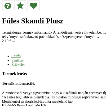
Füles Skandi Plusz
Termékleírás Termék információk A rendelésnél vegye figyelembe, hogy 
rejtvénnyel, szórakozató poénokkal és készpénznyereménnyel.…
2.19
€
/ db
Leírás
Szállítás
Értékelés
Termékleírás
Termék információk
A rendelésnél vegye figyelembe, hogy a kiszállítás napján érvényes újsá
”A Füles legújabb rejtvénylapja. 48 oldalon minőségi rejtvénnyel, s
Megjelenési gyakoriság:Havonta megjelenő lap
Kiadó:IQ Press Lapkiadó Kft