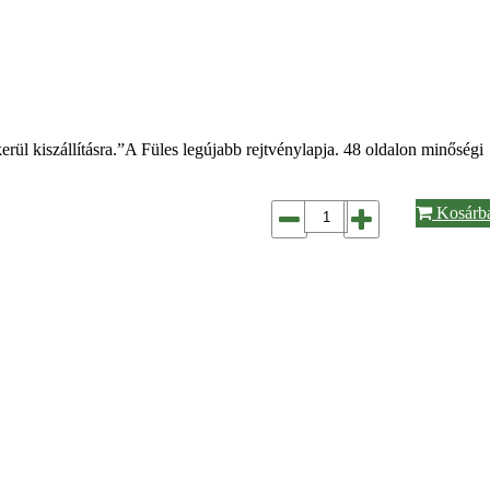
rül kiszállításra.”A Füles legújabb rejtvénylapja. 48 oldalon minőségi
Kosárb