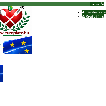
Kosár
Bejelentkezé
Regisztráció