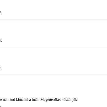
€
.
€
.
€
.
kre nem tud kimenni a futár. Megértésüket köszönjük!