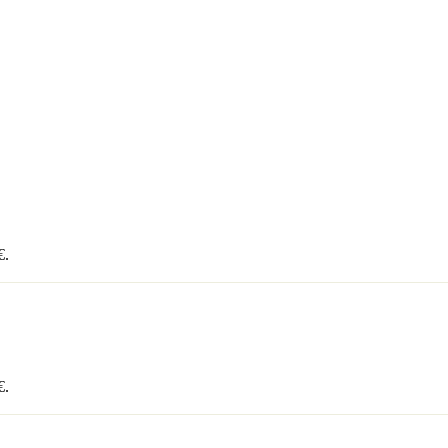
€
.
€
.