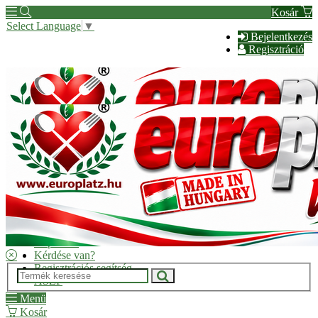
Kosár
Select Language
▼
Bejelentkezés
Regisztráció
Hírek
Kapcsolat
Kérdése van?
Regisztrációs segítség
ÁSZF
Menü
Kosár