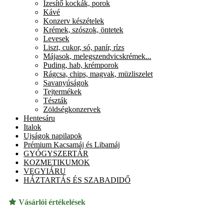
Ízesítő kockák, porok
Kávé
Konzerv készételek
Krémek, szószok, öntetek
Levesek
Liszt, cukor, só, panír, rízs
Májasok, melegszendvicskrémek...
Puding, hab, krémporok
Rágcsa, chips, magvak, müzliszelet
Savanyúságok
Tejtermékek
Tészták
Zöldségkonzervek
Hentesáru
Italok
Ujságok napilapok
Prémium Kacsamáj és Libamáj
GYÓGYSZERTÁR
KOZMETIKUMOK
VEGYIÁRU
HÁZTARTÁS ÉS SZABADIDŐ
Vásárlói értékelések