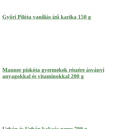
Győri Pilóta vaníliás ízű karika 150 g
Manner piskóta gyermekek részére ásványi
anyagokkal és vitaminokkal 200 g
Urbán és Urbán kakaós perec 700 g