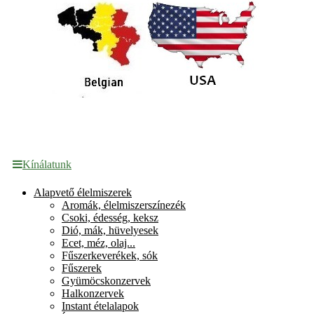
Kínálatunk
Alapvető élelmiszerek
Aromák, élelmiszerszínezék
Csoki, édesség, keksz
Dió, mák, hüvelyesek
Ecet, méz, olaj...
Fűszerkeverékek, sók
Fűszerek
Gyümöcskonzervek
Halkonzervek
Instant ételalapok