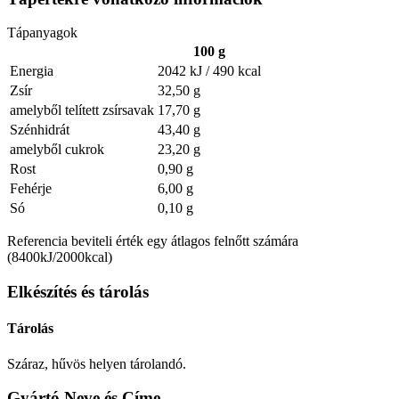
Tápanyagok
100 g
Energia
2042 kJ / 490 kcal
Zsír
32,50 g
amelyből telített zsírsavak
17,70 g
Szénhidrát
43,40 g
amelyből cukrok
23,20 g
Rost
0,90 g
Fehérje
6,00 g
Só
0,10 g
Referencia beviteli érték egy átlagos felnőtt számára
(8400kJ/2000kcal)
Elkészítés és tárolás
Tárolás
Száraz, hűvös helyen tárolandó.
Gyártó Neve és Címe