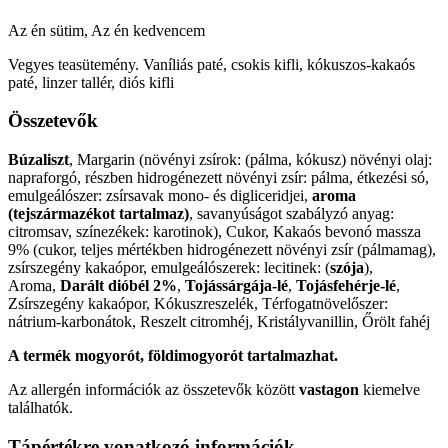
Az én sütim, Az én kedvencem
Vegyes teasütemény. Vaníliás paté, csokis kifli, kókuszos-kakaós
paté, linzer tallér, diós kifli
Összetevők
Búzaliszt
, Margarin (növényi zsírok: (pálma, kókusz) növényi olaj:
napraforgó, részben hidrogénezett növényi zsír: pálma, étkezési só,
emulgeálószer: zsírsavak mono- és digliceridjei,
aroma
(tejszármazékot tartalmaz)
, savanyúságot szabályzó anyag:
citromsav, színezékek: karotinok), Cukor, Kakaós bevonó massza
9% (cukor, teljes mértékben hidrogénezett növényi zsír (pálmamag),
zsírszegény kakaópor, emulgeálószerek: lecitinek: (
szója
),
Aroma,
Darált dióbél 2%
,
Tojássárgája-lé
,
Tojásfehérje-lé
,
Zsírszegény kakaópor, Kókuszreszelék, Térfogatnövelőszer:
nátrium-karbonátok, Reszelt citromhéj, Kristályvanillin, Őrölt fahéj
A termék mogyorót, földimogyorót tartalmazhat.
Az allergén információk az összetevők között
vastagon
kiemelve
találhatók.
Tápértékre vonatkozó információk