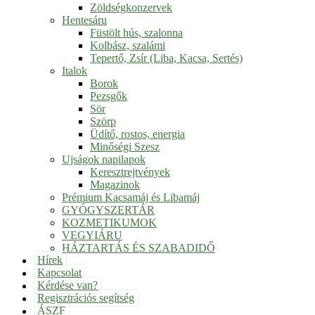
Zöldségkonzervek
Hentesáru
Füstölt hús, szalonna
Kolbász, szalámi
Tepertő, Zsír (Liba, Kacsa, Sertés)
Italok
Borok
Pezsgők
Sör
Szörp
Üdítő, rostos, energia
Minőségi Szesz
Ujságok napilapok
Keresztrejtvények
Magazinok
Prémium Kacsamáj és Libamáj
GYÓGYSZERTÁR
KOZMETIKUMOK
VEGYIÁRU
HÁZTARTÁS ÉS SZABADIDŐ
Hírek
Kapcsolat
Kérdése van?
Regisztrációs segítség
ÁSZF