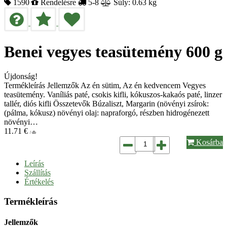
1590
Rendelésre
5-8
Súly: 0.63 kg
Benei vegyes teasütemény 600 g
Újdonság!
Termékleírás Jellemzők Az én sütim, Az én kedvencem Vegyes
teasütemény. Vaníliás paté, csokis kifli, kókuszos-kakaós paté, linzer
tallér, diós kifli Összetevők Búzaliszt, Margarin (növényi zsírok:
(pálma, kókusz) növényi olaj: napraforgó, részben hidrogénezett
növényi…
11.71
€
/ db
Kosárba
Leírás
Szállítás
Értékelés
Termékleírás
Jellemzők