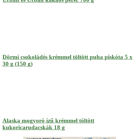
Dörmi csokoládés krémmel töltött puha piskóta 5 x
30 g (150 g)
Alaska mogyoró ízű krémmel töltött
kukoricarudacskák 18 g