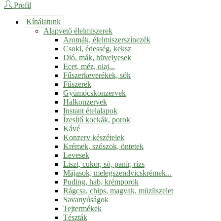
Profil
Kínálatunk
Alapvető élelmiszerek
Aromák, élelmiszerszínezék
Csoki, édesség, keksz
Dió, mák, hüvelyesek
Ecet, méz, olaj...
Fűszerkeverékek, sók
Fűszerek
Gyümöcskonzervek
Halkonzervek
Instant ételalapok
Ízesítő kockák, porok
Kávé
Konzerv készételek
Krémek, szószok, öntetek
Levesek
Liszt, cukor, só, panír, rízs
Májasok, melegszendvicskrémek...
Puding, hab, krémporok
Rágcsa, chips, magvak, müzliszelet
Savanyúságok
Tejtermékek
Tészták