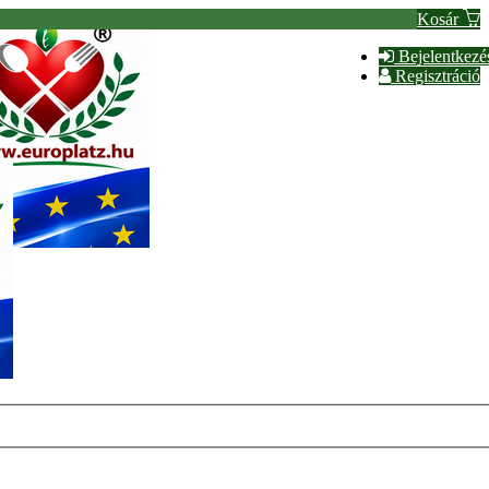
Kosár
Bejelentkezé
Regisztráció