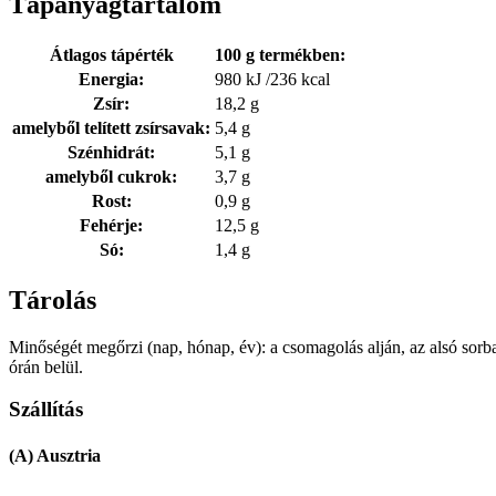
Tápanyagtartalom
Átlagos tápérték
100 g termékben:
Energia:
980 kJ /236 kcal
Zsír:
18,2 g
amelyből telített zsírsavak:
5,4 g
Szénhidrát:
5,1 g
amelyből cukrok:
3,7 g
Rost:
0,9 g
Fehérje:
12,5 g
Só:
1,4 g
Tárolás
Minőségét megőrzi (nap, hónap, év): a csomagolás alján, az alsó sorba
órán belül.
Szállítás
(A) Ausztria