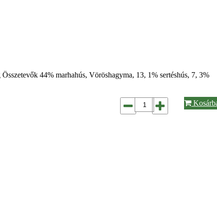
g Összetevők 44% marhahús, Vöröshagyma, 13, 1% sertéshús, 7, 3%
Kosárb