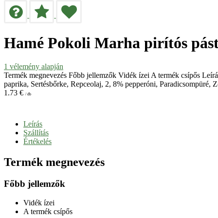
Hamé Pokoli Marha pirítós pás
1
vélemény alapján
Termék megnevezés Főbb jellemzők Vidék ízei A termék csípős Leír
paprika, Sertésbőrke, Repceolaj, 2, 8% pepperóni, Paradicsompüré, 
1.73
€
/ db
Leírás
Szállítás
Értékelés
Termék megnevezés
Főbb jellemzők
Vidék ízei
A termék csípős