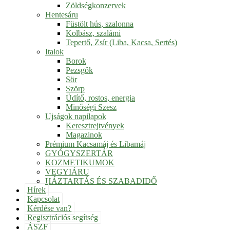
Zöldségkonzervek
Hentesáru
Füstölt hús, szalonna
Kolbász, szalámi
Tepertő, Zsír (Liba, Kacsa, Sertés)
Italok
Borok
Pezsgők
Sör
Szörp
Üdítő, rostos, energia
Minőségi Szesz
Ujságok napilapok
Keresztrejtvények
Magazinok
Prémium Kacsamáj és Libamáj
GYÓGYSZERTÁR
KOZMETIKUMOK
VEGYIÁRU
HÁZTARTÁS ÉS SZABADIDŐ
Hírek
Kapcsolat
Kérdése van?
Regisztrációs segítség
ÁSZF