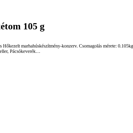
tétom 105 g
ás Hőkezelt marhahúskészítmény-konzerv. Csomagolás mérete: 0.105k
Zeller, Pácsókeverék…