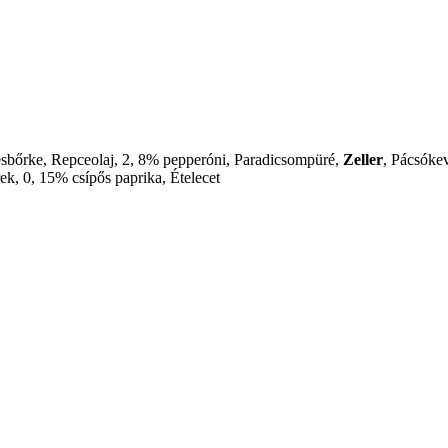
sbőrke, Repceolaj, 2, 8% pepperóni, Paradicsompüré,
Zeller
, Pácsókev
rek, 0, 15% csípős paprika, Ételecet