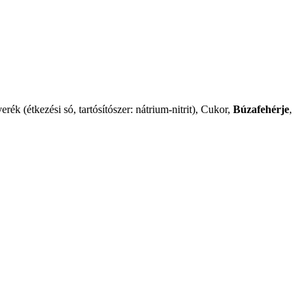
erék (étkezési só, tartósítószer: nátrium-nitrit), Cukor,
Búzafehérje
,