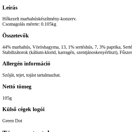
Leírás
Hőkezelt marhahúskészítmény-konzerv.
Csomagolás mérete: 0.105kg
Összetevők
44% marhahús, Vöröshagyma, 13, 1% sertéshús, 7, 3% paprika, Serté
Stabilizátorok (kálium-klorid, karragén, szentjánoskenyérliszt), Fűsze
Allergén információ
Szóját, tejet, tojást tartalmazhat.
Nettó tömeg
105g
Külső cégek logói
Green Dot