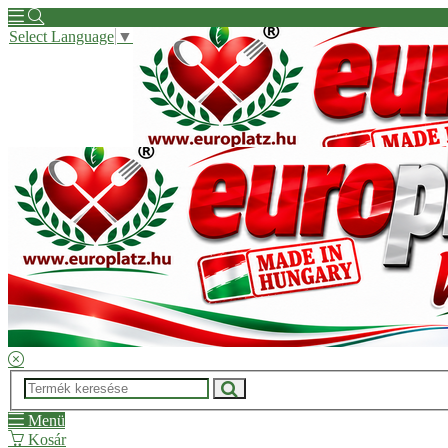
Select Language
▼
Hírek
Kapcsolat
Kérdése van?
Regisztrációs segítség
ÁSZF
Menü
Kosár