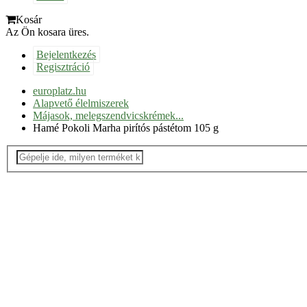
Kosár
Az Ön kosara üres.
Bejelentkezés
Regisztráció
europlatz.hu
Alapvető élelmiszerek
Májasok, melegszendvicskrémek...
Hamé Pokoli Marha pirítós pástétom 105 g