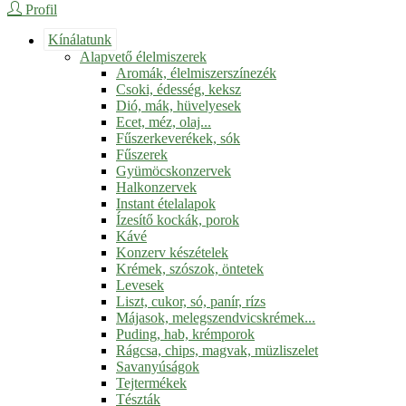
Profil
Kínálatunk
Alapvető élelmiszerek
Aromák, élelmiszerszínezék
Csoki, édesség, keksz
Dió, mák, hüvelyesek
Ecet, méz, olaj...
Fűszerkeverékek, sók
Fűszerek
Gyümöcskonzervek
Halkonzervek
Instant ételalapok
Ízesítő kockák, porok
Kávé
Konzerv készételek
Krémek, szószok, öntetek
Levesek
Liszt, cukor, só, panír, rízs
Májasok, melegszendvicskrémek...
Puding, hab, krémporok
Rágcsa, chips, magvak, müzliszelet
Savanyúságok
Tejtermékek
Tészták