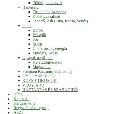
Zöldségkonzervek
Hentesáru
Füstölt hús, szalonna
Kolbász, szalámi
Tepertő, Zsír (Liba, Kacsa, Sertés)
Italok
Borok
Pezsgők
Sör
Szörp
Üdítő, rostos, energia
Minőségi Szesz
Ujságok napilapok
Keresztrejtvények
Magazinok
Prémium Kacsamáj és Libamáj
GYÓGYSZERTÁR
KOZMETIKUMOK
VEGYIÁRU
HÁZTARTÁS ÉS SZABADIDŐ
Hírek
Kapcsolat
Kérdése van?
Regisztrációs segítség
ÁSZF