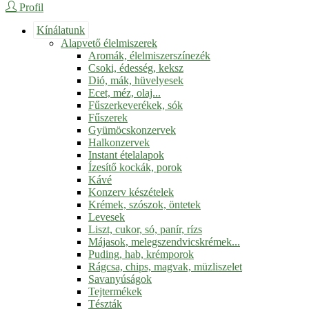
Profil
Kínálatunk
Alapvető élelmiszerek
Aromák, élelmiszerszínezék
Csoki, édesség, keksz
Dió, mák, hüvelyesek
Ecet, méz, olaj...
Fűszerkeverékek, sók
Fűszerek
Gyümöcskonzervek
Halkonzervek
Instant ételalapok
Ízesítő kockák, porok
Kávé
Konzerv készételek
Krémek, szószok, öntetek
Levesek
Liszt, cukor, só, panír, rízs
Májasok, melegszendvicskrémek...
Puding, hab, krémporok
Rágcsa, chips, magvak, müzliszelet
Savanyúságok
Tejtermékek
Tészták