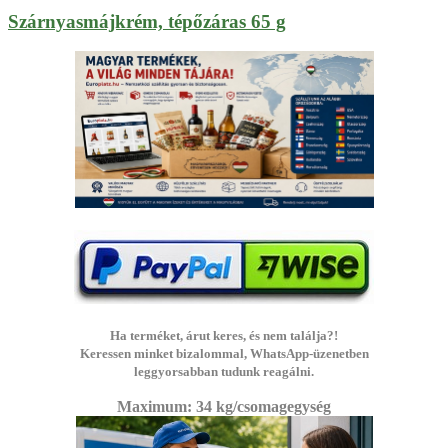
Szárnyasmájkrém, tépőzáras 65 g
Ha terméket, árut keres, és nem találja?!
Keressen minket bizalommal, WhatsApp-üzenetben
leggyorsabban tudunk reagálni.
Maximum: 3
4 kg/csomagegység