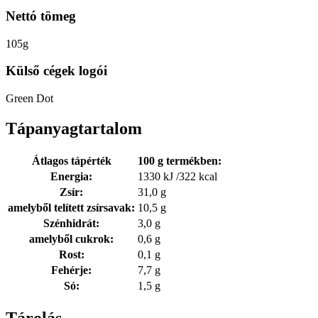
Nettó tömeg
105g
Külső cégek logói
Green Dot
Tápanyagtartalom
Átlagos tápérték
100 g termékben:
Energia:
1330 kJ /322 kcal
Zsír:
31,0 g
amelyből telített zsírsavak:
10,5 g
Szénhidrát:
3,0 g
amelyből cukrok:
0,6 g
Rost:
0,1 g
Fehérje:
7,7 g
Só:
1,5 g
Tárolás