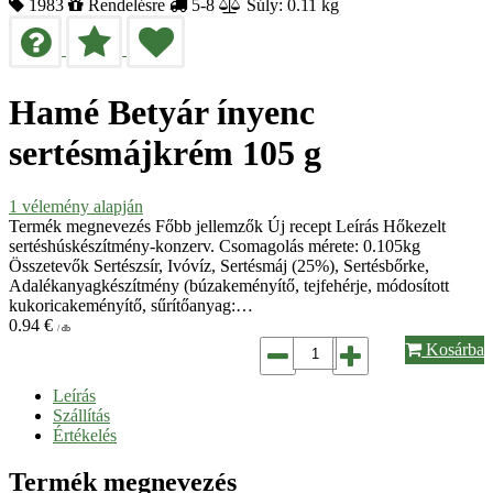
1983
Rendelésre
5-8
Súly: 0.11 kg
Hamé Betyár ínyenc
sertésmájkrém 105 g
1
vélemény alapján
Termék megnevezés Főbb jellemzők Új recept Leírás Hőkezelt
sertéshúskészítmény-konzerv. Csomagolás mérete: 0.105kg
Összetevők Sertészsír, Ivóvíz, Sertésmáj (25%), Sertésbőrke,
Adalékanyagkészítmény (búzakeményítő, tejfehérje, módosított
kukoricakeményítő, sűrítőanyag:…
0.94
€
/ db
Kosárba
Leírás
Szállítás
Értékelés
Termék megnevezés