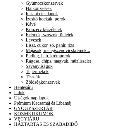
Gyümöcskonzervek
Halkonzervek
Instant ételalapok
Ízesítő kockák, porok
Kávé
Konzerv készételek
Krémek, szószok, öntetek
Levesek
Liszt, cukor, só, panír, rízs
Májasok, melegszendvicskrémek...
Puding, hab, krémporok
Rágcsa, chips, magvak, müzliszelet
Savanyúságok
Tejtermékek
Tészták
Zöldségkonzervek
Hentesáru
Italok
Ujságok napilapok
Prémium Kacsamáj és Libamáj
GYÓGYSZERTÁR
KOZMETIKUMOK
VEGYIÁRU
HÁZTARTÁS ÉS SZABADIDŐ