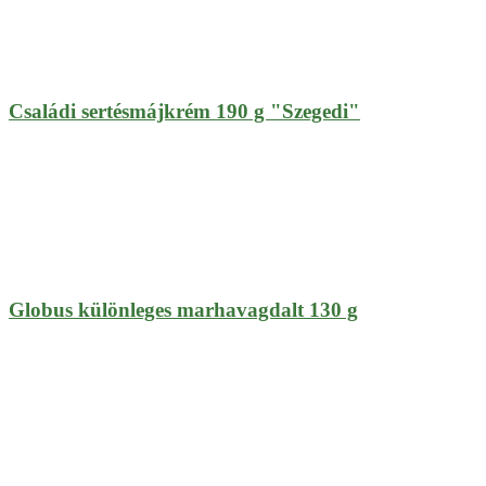
Családi sertésmájkrém 190 g "Szegedi"
Globus különleges marhavagdalt 130 g