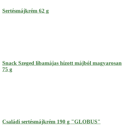
Sertésmájkrém 62 g
Snack Szeged libamájas hízott májból magyarosan
75 g
Családi sertésmájkrém 190 g "GLOBUS"