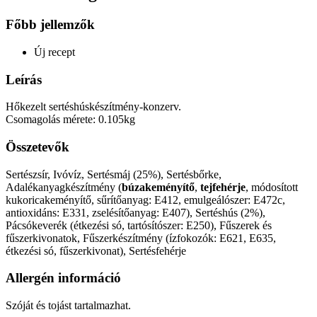
Főbb jellemzők
Új recept
Leírás
Hőkezelt sertéshúskészítmény-konzerv.
Csomagolás mérete: 0.105kg
Összetevők
Sertészsír, Ivóvíz, Sertésmáj (25%), Sertésbőrke,
Adalékanyagkészítmény (
búzakeményítő
,
tejfehérje
, módosított
kukoricakeményítő, sűrítőanyag: E412, emulgeálószer: E472c,
antioxidáns: E331, zselésítőanyag: E407), Sertéshús (2%),
Pácsókeverék (étkezési só, tartósítószer: E250), Fűszerek és
fűszerkivonatok, Fűszerkészítmény (ízfokozók: E621, E635,
étkezési só, fűszerkivonat), Sertésfehérje
Allergén információ
Szóját és tojást tartalmazhat.