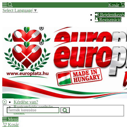
Kosár
Select Language
▼
Bejelentkezés
Regisztráció
Hírek
Kapcsolat
Kérdése van?
Regisztrációs segítség
ÁSZF
Menü
Kosár