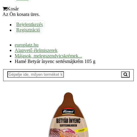
Kosár
Az Ön kosara üres.
Bejelentkezés
Regisztráció
europlatz.hu
Alapvető élelmiszerek
Májasok, melegszendvicskrémek...
Hamé Betyár ínyenc sertésmájkrém 105 g