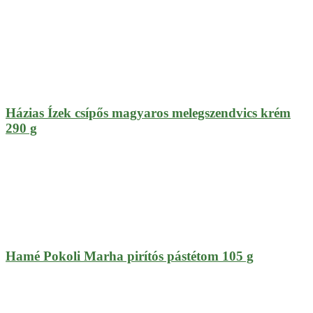
Házias Ízek csípős magyaros melegszendvics krém
290 g
Hamé Pokoli Marha pirítós pástétom 105 g