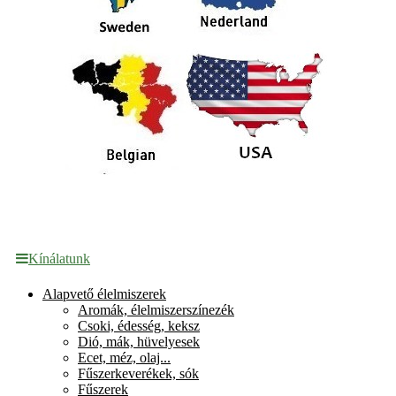
Kínálatunk
Alapvető élelmiszerek
Aromák, élelmiszerszínezék
Csoki, édesség, keksz
Dió, mák, hüvelyesek
Ecet, méz, olaj...
Fűszerkeverékek, sók
Fűszerek